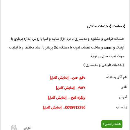
❯ صنعت ❯ خدمات صنعتی
خدمات طراحی و مشاوره و مدلسازی با نرم افزاز سالید و کتیا با روش اندازه برداری با
اپتیک و cmm و ساخت قطعات نمونه با دستگاه 3d پرینتر با ابعاد مختلف و با کیفیت
جهت نمونه سازی و تولید
( خدمات طراحی و مدلسازی )
نام آگهی‌دهنده
دقیق صن... [نمایش کامل]
تلفن
۰۹۱۲۲... [نمایش کامل]
آدرس
بزرگراه فتح ... [نمایش کامل]
واتساپ
0098912296... [نمایش کامل]
هشدار ایمنی ›
گزارش