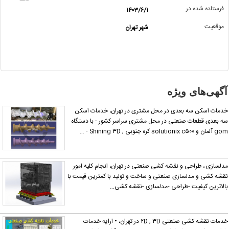
فرستاده شده در
۱۴۰۳/۶/۱
اگر این
موقعیت
شهر تهران
آگهی
معامله
شده یا
مشخصات
آن
نادرست
آگهی‌های ویژه
است آن‌را
گزارش
دمات اسکن سه بعدی در محل مشتری در تهران، خدمات اسکن
دهید.
ه بعدی قطعات صنعتی در محل مشتری سراسر کشور - با دستگاه
g آلمان و solutionix c۵۰۰ کره جنوبی , Shining ۳D - …
دلسازی ، طراحی و نقشه کشی صنعتی در تهران، انجام کلیه امور
قشه کشی و مدلسازی صنعتی و ساخت و تولید با کمترین قیمت با
الاترین کیفیت -طراحی -مدلسازی -نقشه کشی…
خدمات نقشه کشی صنعتی ۲D , ۳D در تهران، • ارایه خدمات