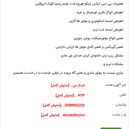
تعمیرات پی سی ایکس ویکو هیرودشت پلیجر ‌وسپا کلیک ایروکس ‌
تعویض انواع باتری اورجینال و غیره
تعویض تسمه اسکوتوری و موتور ها گازی ‌
تعویض تسمه لنت ترمز ‌
تعمیر انواع موتورسیکلت روغن سوزی
تعمیر گیربکس و تعمیر کامل موتور ها ایرانی خارجی ‌
مشکل ریپ زدن خاموش کردن صدای غیر عادی ‌
مشکلات ترمز و ...
نیازی نیست به موتور سازی و تعمیر گاه بروید در اولین فرصت ما در خدمت هستیم ‌
نام آگهی‌دهنده
امداد س... [نمایش کامل]
تلفن
۰۹۱۹۴... [نمایش کامل]
واتساپ
0098902202... [نمایش کامل]
وب سایت
emdadmotor... [نمایش کامل]