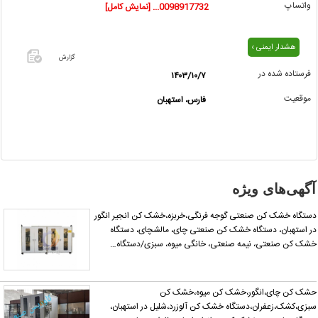
واتساپ
0098917732... [نمایش کامل]
هشدار ایمنی ›
گزارش
فرستاده شده در
۱۴۰۳/۱۰/۷
اگر این
موقعیت
فارس، استهبان
آگهی
معامله
شده یا
مشخصات
آن
نادرست
گهی‌های ویژه
است آن‌را
گزارش
تگاه خشک کن صنعتی گوجه فرنگی،خربزه،خشک کن انجیر انگور
دهید.
 استهبان، دستگاه خشک کن صنعتی چای، مالشچای، دستگاه
ک کن صنعتی، نیمه صنعتی، خانگی میوه، سبزی/دستگاه…
ک کن چای،انگور،خشک کن میوه،خشک کن
زی،کشک،زعفران،دستگاه خشک کن آلوزرد،شلیل در استهبان،