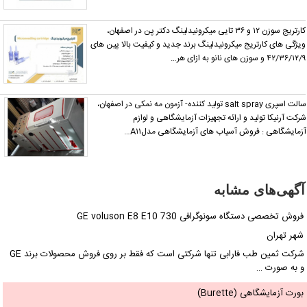
کارتریج سوزن ۱۲ و ۳۶ تایی میکرونیدلینگ دکتر پن در اصفهان،
یژگی های کارتریج میکرونیدلینگ برند جدید و کیفیت بالا پین های
۴۲/۳۶/۱۲/ و سوزن های نانو به ازای هر…
سالت اسپری salt spray تولید کننده- آزمون مه نمکی در اصفهان،
رکت آرنیکا تولید و ارائه تجهیزات آزمایشگاهی و لوازم
زمایشگاهی : فروش آسیاب های آزمایشگاهی مدلA۱۱…
آگهی‌های مشابه
فروش تخصصی دستگاه سونوگرافی GE voluson E8 E10 730
شهر تهران
شرکت ثمین طب فارابی تنها شرکتی است که فقط بر روی فروش محصولات برند GE
و به صورت …
بورت آزمایشگاهی (Burette)