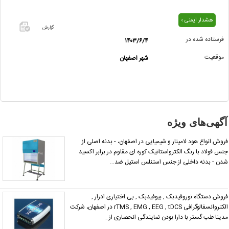
هشدار ایمنی ›
گزارش
فرستاده شده در
۱۴۰۳/۶/۴
اگر این
موقعیت
شهر اصفهان
آگهی
معامله
شده یا
مشخصات
آن
نادرست
آگهی‌های ویژه
است آن‌را
گزارش
روش انواع هود لامینار و شیمیایی در اصفهان، - بدنه اصلی از
دهید.
نس فولاد با رنگ الکترواستاتیک کوره ای مقاوم در برابر اکسید
دن - بدنه داخلی از جنس استنلس استیل ضد…
روش دستگاه نوروفیدبک , بیوفیدبک , بی اختیاری ادرار ,
الکتروانسفالوگرافی rTMS , EMG , EEG , tDCS در اصفهان، شرکت
دینا طب گستر با دارا بودن نمایندگی انحصاری از…