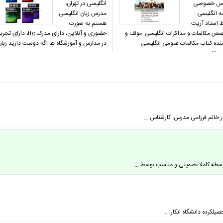
یس خصوصی
انگلیسی در تهران،
ه انگلیسی
مدرس زبان انگلیسی
 استاد آریت
هستم به صورت
ص مکالمات و مذاکرات انگلیسی. مولف و
حضوری و آنلاین، دارای مدرک ttc، دارای تج
نده کتاب مکالمات عمومی انگلیسی
در مدارس و آموزشگاه ها اگه دوست دارید زبا
Gene
ر خانم فرزامی مدرس: کارشناس …
سطه کاملا تضمینی و مناسب توسط …
یلکرده دانشگاه انکارا …