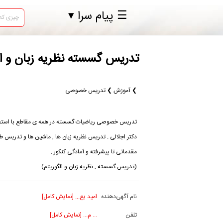
☰ پیام سرا ▾
تدریس گسسته نظریه زبان و 
❯ آموزش ❯ تدریس خصوصی
تدریس خصوصی ریاضیات گسسته در همه ی مقاطع با استفاده
دکتر اجلالی . تدریس نظریه زبان ها , ماشین ها و تدریس طر
مقدماتی تا پیشرفته و آمادگی کنکور .
(تدریس گسسته , نظریه زبان و الگوریتم)
نام آگهی‌دهنده
امید یع... [نمایش کامل]
تلفن
... م... [نمایش کامل]