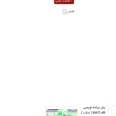
هشدار ایمنی ›
گزارش
اگر این آگهی
معامله شده
یا مشخصات
آن نادرست
است آن‌را
گزارش دهید.
زبان برنامه نویسی
MATLAB ( متلب )